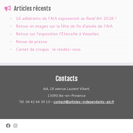
Articles récents
16 adhérents de l’AIA exposeront au Renk’Art 2026 !
Retour en images sur la fête de fin d’année de l’AIA
Retour sur l’exposition l’Etincelle à Venelles
Revue de presse
Carnet de croquis : le rendez-vous
Contacts
AiA, 18 avenue Laurent Vibert,
13090 Aix-en-Provence
Tél. 04 42 64 39 10 –
contact@artistes-independants-aix.fr