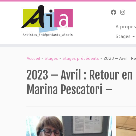
A propo
Stages
Passer
au
Accueil
»
Stages
»
Stages précédents
»
2023 – Avril : R
contenu
2023 – Avril : Retour e
Marina Pescatori –