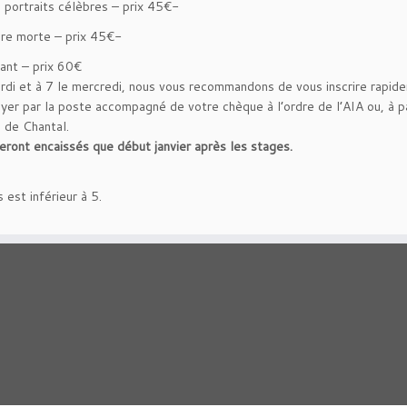
e portraits célèbres – prix 45€-
ure morte – prix 45€-
vant – prix 60€
mardi et à 7 le mercredi, nous vous recommandons de vous inscrire rapid
oyer par la poste accompagné de votre chèque à l’ordre de l’AIA ou, à pa
 de Chantal.
ront encaissés que début janvier après les stages.
 est inférieur à 5.