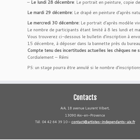
–
Le lundi 28 décembre
: Le portrait en peinture, copie d
Le mardi 29 décembre:
Le drapé en peinture d’après nat
Le mercredi 30 décembre:
Le portrait d’après modèle vi
Le nombre de participants étant limité à 8 les lundi et 
Vous trouverez ci-dessous le bulletin d’inscription à env
15 décembre, à déposer dans la bannette près du bureau
Compte tenu des incertitudes actuelles les chèques ne se
Cordialement – Rémi
PS: un stage pourra être annulé si le nombre d’inscriptions
Contacts
AiA, 18 avenue Laurent Vibert,
13090 Aix-en-Provence
Tél. 04 42 64 39 10 –
contact@artistes-independants-aix.fr