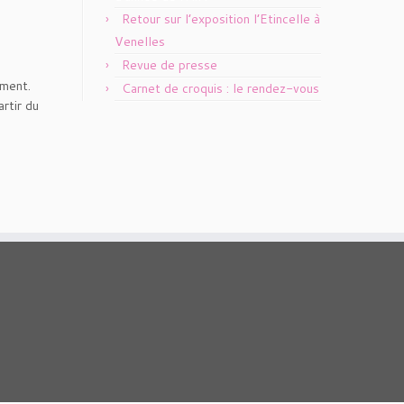
Retour sur l’exposition l’Etincelle à
Venelles
Revue de presse
ement.
Carnet de croquis : le rendez-vous
rtir du