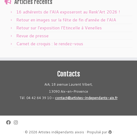
Articles récents
16 adhérents de l’AIA exposeront au Renk’Art 2026 !
Retour en images sur la fête de fin d’année de l’AIA
Retour sur l’exposition l’Etincelle à Venelles
Revue de presse
Carnet de croquis : le rendez-vous
Contacts
AiA, 18 avenue Laurent Vibert,
13090 Aix-en-Provence
Tél. 04 42 64 39 10 –
contact@artistes-independants-aix.fr
·
© 2026
Artistes indépendants aixois
·
Propulsé par
·