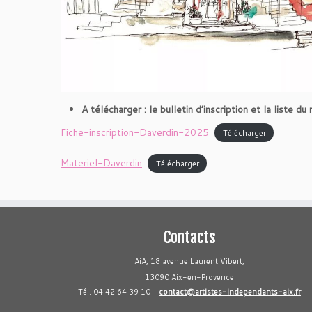
A télécharger : le bulletin d’inscription et la liste 
Fiche-inscription-Daverdin-2025
Télécharger
Materiel-Daverdin
Télécharger
Contacts
AiA, 18 avenue Laurent Vibert,
13090 Aix-en-Provence
Tél. 04 42 64 39 10 –
contact@artistes-independants-aix.fr