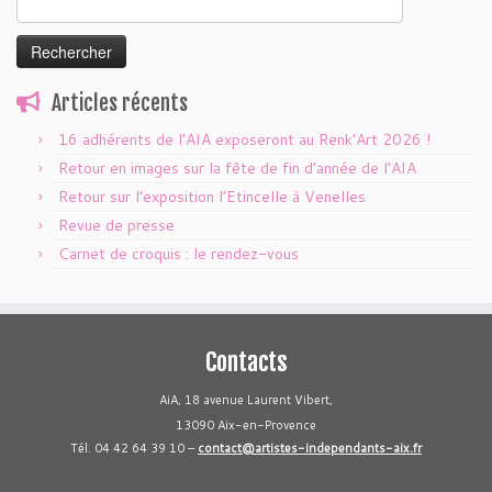
Rechercher :
Articles récents
16 adhérents de l’AIA exposeront au Renk’Art 2026 !
Retour en images sur la fête de fin d’année de l’AIA
Retour sur l’exposition l’Etincelle à Venelles
Revue de presse
Carnet de croquis : le rendez-vous
Contacts
AiA, 18 avenue Laurent Vibert,
13090 Aix-en-Provence
Tél. 04 42 64 39 10 –
contact@artistes-independants-aix.fr