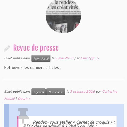
Revue de presse
Billet publié dans
le
9 mai 2023
par
Chant@l_G
Non classé
Retrouvez les derniers articles :
Billet publié dans
le
3 octobre 2016
par
Catherine
Agenda
Non classé
Moullé
|
Ouvrir »
Rendez-vous atelier « Carnet de croquis » :
RDV des vendredi à 13h45
ou 14h :