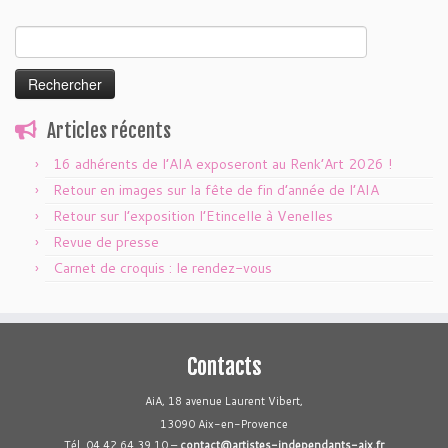
Rechercher :
Articles récents
16 adhérents de l’AIA exposeront au Renk’Art 2026 !
Retour en images sur la fête de fin d’année de l’AIA
Retour sur l’exposition l’Etincelle à Venelles
Revue de presse
Carnet de croquis : le rendez-vous
Contacts
AiA, 18 avenue Laurent Vibert,
13090 Aix-en-Provence
Tél. 04 42 64 39 10 –
contact@artistes-independants-aix.fr