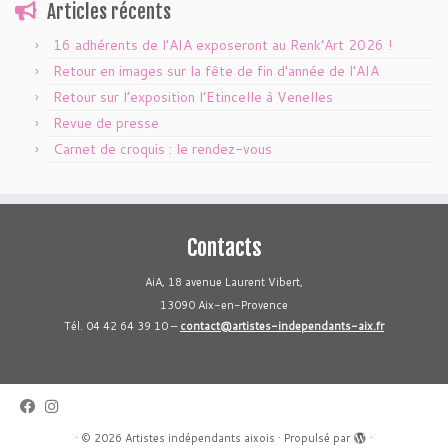
Articles récents
16 adhérents de l’AIA exposeront au Renk’Art 2026 !
Retour en images sur la fête de fin d’année de l’AIA
Retour sur l’exposition l’Etincelle à Venelles
Revue de presse
Carnet de croquis : le rendez-vous
Contacts
AiA, 18 avenue Laurent Vibert,
13090 Aix-en-Provence
Tél. 04 42 64 39 10 –
contact@artistes-independants-aix.fr
·
© 2026
Artistes indépendants aixois
·
Propulsé par
·