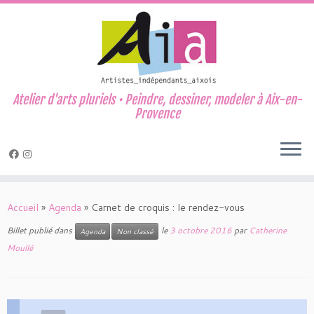
Atelier d'arts pluriels • Peindre, dessiner, modeler à Aix-en-
Provence
Passer
au
Accueil
»
Agenda
»
Carnet de croquis : le rendez-vous
contenu
Billet publié dans
le
3 octobre 2016
par
Catherine
Agenda
Non classé
Moullé