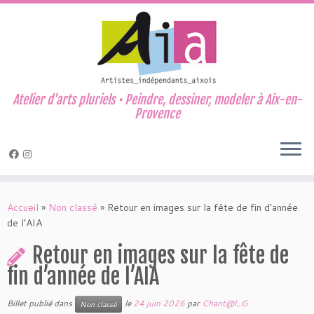
Atelier d'arts pluriels • Peindre, dessiner, modeler à Aix-en-
Provence
Passer
au
Accueil
»
Non classé
»
Retour en images sur la fête de fin d’année
contenu
de l’AIA
Retour en images sur la fête de
fin d’année de l’AIA
Billet publié dans
le
24 juin 2026
par
Chant@l_G
Non classé